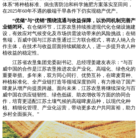
体系”将种植标准、病虫害防治和科学施肥方案落实至田间，
在2025年60年不遇的极端干旱条件下仍实现稳产优产。
“优储”与“优销”
围绕流通与收益保障
，
以
协同
机制
完善产
业链闭环。
在仓储环节，江苏农垦持续推进现代化仓储设施建
设，有效应对气候变化及市场供需波动带来的风险挑战；在销
售端，百威中国与江苏农垦通过三方联合模式，将农人纳入合
作主体，在技术与收益层面持续赋能农人，进一步提升农人种
植收益的稳定性。
江苏省农垦集团党委副书记、总经理姜建友表示：“与百
威中国的合作是江苏农垦推进农业产业化、高端化、绿色化的
重要举措。多年来，双方同心同行、优势互补，在啤麦育种、
种植标准化、全产业链打造等领域深度协同，有力推动了国产
啤麦从增产向提质跨越。面向未来，江苏农垦将继续深化与百
威中国在供应链韧性、绿色低碳、助农增收等方面的协同合
作，培育更适配江苏土壤气候的高端啤麦品种，以现代化种
植、精细化管理、产业化运营，带动更多农户共同富裕，助力
乡村全面振兴。”