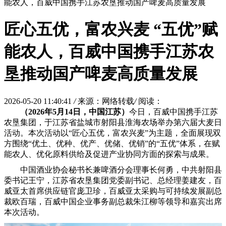
能农人，百威中国携手江苏农垦推动国产啤麦高质量发展
匠心五优，富农兴麦 “五优”赋
能农人，百威中国携手江苏农
垦推动国产啤麦高质量发展
2026-05-20 11:40:41
/
来源：网络转载
/
阅读：
（
2026
年
5
月
14
日，中国江苏）
今日，百威中国携手江苏
农垦集团，于江苏省盐城市射阳县淮海农场举办第六届大麦日
活动。本次活动以“匠心五优，富农兴麦”为主题，全面展现双
方围绕“优土、优种、优产、优储、优销”的“五优”体系，在赋
能农人、优化原料供给及促进产业协同方面的探索与成果。
中国酒业协会秘书长兼啤酒分会理事长何勇，中共射阳县
委书记王宁，江苏省农垦集团党委副书记、总经理姜建友，百
威亚太首席供应链官庞卫珍，百威亚太采购与可持续发展副总
裁欧百瑞，百威中国企业事务副总裁朱江柳等领导和嘉宾出席
本次活动。