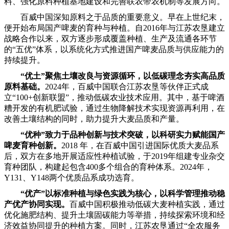
料、强化原料种植基地建设和完善联农带农机制等发展方向。
百威中国深知原料之于品质的重要意义。早在上世纪末，
便开始布局国产啤麦的育种与种植。自2016年与江苏农垦建立
战略合作以来，双方逐步形成覆盖种植、生产及流通各环节
的“五优”体系，以系统化方式推进国产啤麦品质与供应能力的
持续提升。
“
优土
”
聚焦土壤
改良与资源循环
，
以低碳理念
夯实高品质
原料基础
。
2024年，百威中国联合江苏农垦等伙伴正式成
立“100+创新联盟”，推动低碳农业技术应用。其中，基于啤酒
糟开发的有机肥试验，通过生物降解技术实现资源再利用，在
改善土壤结构的同时，助力提升大麦品质和产量。
“优种”
致力于品种
创新与技术突破，以科研实力赋能
国产
啤
麦
育种创新
。
2018 年，在百威中国引进国际优质大麦品系
后，双方在多地开展适应性种植试验，于2019年组建专业杂交
育种团队，构建起包含400多个组合的育种体系。2024年，
Y131、Y148两个优质品系成功选育。
“
优产
”以标准
种植
与绿色
实践
为核心
，
以科学管理推动
稳
产
优产协同实现
。
百威中国积极推动低碳大麦种植实践，通过
优化施肥结构、提升土壤固碳能力等举措，持续探索环境和经
济效益协同提升的种植方案。同时，江苏农垦通过“全农服务